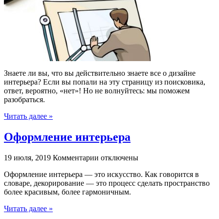
дизайн
интерьера,
что
делает
дизайнер
интерьера
и
сколько
Знаете ли вы, что вы действительно знаете все о дизайне
он
интерьера? Если вы попали на эту страницу из поисковика,
зарабатывает…
ответ, вероятно, «нет»! Но не волнуйтесь: мы поможем
разобраться.
Читать далее »
Оформление интерьера
к
19 июля, 2019
Комментарии
отключены
записи
Оформление интерьера — это искусство. Как говорится в
Оформление
словаре, декорирование — это процесс сделать пространство
интерьера
более красивым, более гармоничным.
Читать далее »