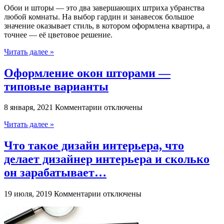
Обои и шторы — это два завершающих штриха убранства
Как
любой комнаты. На выбор гардин и занавесок большое
подобрать
значение оказывает стиль, в котором оформлена квартира, а
шторы
точнее — её цветовое решение.
к
обоям
Читать далее »
Оформление окон шторами —
типовые варианты
к
8 января, 2021
Комментарии
отключены
записи
Читать далее »
Оформление
окон
шторами
Что такое дизайн интерьера, что
—
делает дизайнер интерьера и сколько
типовые
варианты
он зарабатывает…
к
19 июля, 2019
Комментарии
отключены
записи
Что
такое