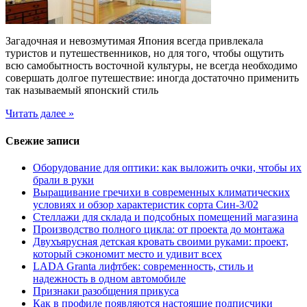
Загадочная и невозмутимая Япония всегда привлекала
туристов и путешественников, но для того, чтобы ощутить
всю самобытность восточной культуры, не всегда необходимо
совершать долгое путешествие: иногда достаточно применить
так называемый японский стиль
Читать далее »
Свежие записи
Оборудование для оптики: как выложить очки, чтобы их
брали в руки
Выращивание гречихи в современных климатических
условиях и обзор характеристик сорта Син-3/02
Стеллажи для склада и подсобных помещений магазина
Производство полного цикла: от проекта до монтажа
Двухъярусная детская кровать своими руками: проект,
который сэкономит место и удивит всех
LADA Granta лифтбек: современность, стиль и
надежность в одном автомобиле
Признаки разобщения прикуса
Как в профиле появляются настоящие подписчики