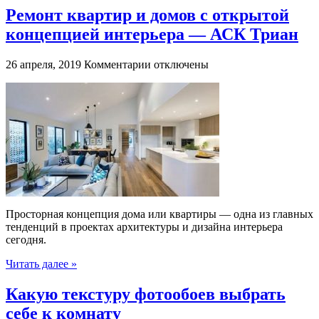
Ремонт квартир и домов с открытой
концепцией интерьера — АСК Триан
к
26 апреля, 2019
Комментарии
отключены
записи
Ремонт
квартир
и
домов
с
открытой
концепцией
интерьера
—
АСК
Просторная концепция дома или квартиры — одна из главных
Триан
тенденций в проектах архитектуры и дизайна интерьера
сегодня.
Читать далее »
Какую текстуру фотообоев выбрать
себе к комнату