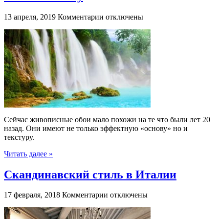
к
13 апреля, 2019
Комментарии
отключены
записи
Какую
текстуру
фотообоев
выбрать
себе
к
комнату
Сейчас живописные обои мало похожи на те что были лет 20
назад. Они имеют не только эффектную «основу» но и
текстуру.
Читать далее »
Скандинавский стиль в Италии
к
17 февраля, 2018
Комментарии
отключены
записи
Скандинавский