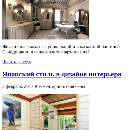
стиль
в
Италии
Желаете наслаждаться уникальной и изысканной частицей
Скандинавии в итальянских апартаментах?
Читать далее »
Японский стиль в дизайне интерьера
к
2 февраля, 2017
Комментарии
отключены
записи
Японский
стиль
в
дизайне
интерьера