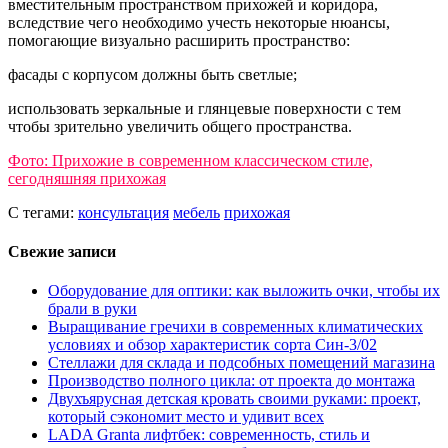
вместительным пространством прихожей и коридора,
вследствие чего необходимо учесть некоторые нюансы,
помогающие визуально расширить пространство:
фасады с корпусом должны быть светлые;
использовать зеркальные и глянцевые поверхности с тем
чтобы зрительно увеличить общего пространства.
Фото: Прихожие в современном классическом стиле,
сегодняшняя прихожая
С тегами:
консультация
мебель
прихожая
Свежие записи
Оборудование для оптики: как выложить очки, чтобы их
брали в руки
Выращивание гречихи в современных климатических
условиях и обзор характеристик сорта Син-3/02
Стеллажи для склада и подсобных помещений магазина
Производство полного цикла: от проекта до монтажа
Двухъярусная детская кровать своими руками: проект,
который сэкономит место и удивит всех
LADA Granta лифтбек: современность, стиль и