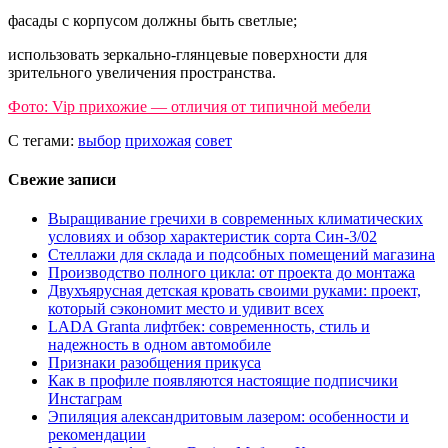
фасады с корпусом должны быть светлые;
использовать зеркально-глянцевые поверхности для
зрительного увеличения пространства.
Фото: Vip прихожие — отличия от типичной мебели
С тегами:
выбор
прихожая
совет
Свежие записи
Выращивание гречихи в современных климатических
условиях и обзор характеристик сорта Син-3/02
Стеллажи для склада и подсобных помещений магазина
Производство полного цикла: от проекта до монтажа
Двухъярусная детская кровать своими руками: проект,
который сэкономит место и удивит всех
LADA Granta лифтбек: современность, стиль и
надежность в одном автомобиле
Признаки разобщения прикуса
Как в профиле появляются настоящие подписчики
Инстаграм
Эпиляция александритовым лазером: особенности и
рекомендации