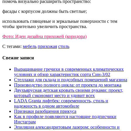
помочь визуально расширить пространство:
фасады с корпусом должны быть светлые;
использовать глянцевые и зеркальные поверхности с тем
чтобы зрительно увеличить пространства.
Фото: Идеи дизайна прихожей (коридора)
С тегами:
мебель
прихожая
стиль
Свежие записи
Выращивание гречихи в современных климатических
условиях и обзор характеристик сорта Син-3/02
Стеллажи для склада и подсобных помещений магазина
Производство полного цикла: от проекта до монтажа
Двухъярусная детская кровать своими руками: проект,
который сэкономит место и удивит всех
LADA Granta лифтбек: современность, стиль и
надежность в одном автомобиле
Признаки разобщения прикуса
Как в профиле появляются настоящие подписчики
Инстаграм
Эпиляция александритовым лазером: особенности и