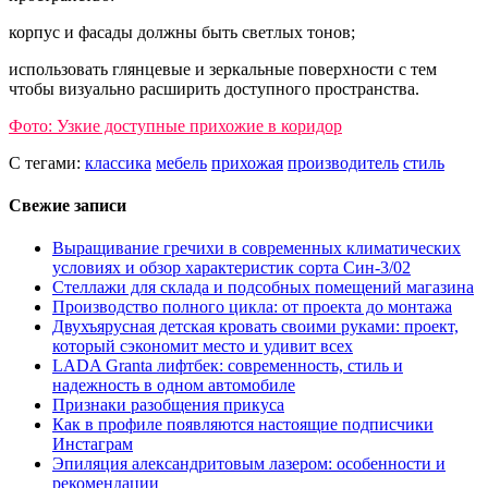
корпус и фасады должны быть светлых тонов;
использовать глянцевые и зеркальные поверхности с тем
чтобы визуально расширить доступного пространства.
Фото: Узкие доступные прихожие в коридор
С тегами:
классика
мебель
прихожая
производитель
стиль
Свежие записи
Выращивание гречихи в современных климатических
условиях и обзор характеристик сорта Син-3/02
Стеллажи для склада и подсобных помещений магазина
Производство полного цикла: от проекта до монтажа
Двухъярусная детская кровать своими руками: проект,
который сэкономит место и удивит всех
LADA Granta лифтбек: современность, стиль и
надежность в одном автомобиле
Признаки разобщения прикуса
Как в профиле появляются настоящие подписчики
Инстаграм
Эпиляция александритовым лазером: особенности и
рекомендации