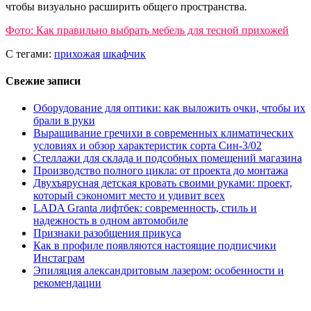
чтобы визуально расширить общего пространства.
Фото: Как правильно выбрать мебель для тесной прихожей
С тегами:
прихожая
шкафчик
Свежие записи
Оборудование для оптики: как выложить очки, чтобы их
брали в руки
Выращивание гречихи в современных климатических
условиях и обзор характеристик сорта Син-3/02
Стеллажи для склада и подсобных помещений магазина
Производство полного цикла: от проекта до монтажа
Двухъярусная детская кровать своими руками: проект,
который сэкономит место и удивит всех
LADA Granta лифтбек: современность, стиль и
надежность в одном автомобиле
Признаки разобщения прикуса
Как в профиле появляются настоящие подписчики
Инстаграм
Эпиляция александритовым лазером: особенности и
рекомендации