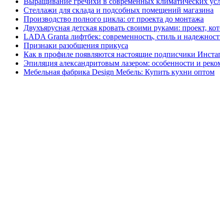
Выращивание гречихи в современных климатических усло
Стеллажи для склада и подсобных помещений магазина
Производство полного цикла: от проекта до монтажа
Двухъярусная детская кровать своими руками: проект, ко
LADA Granta лифтбек: современность, стиль и надежност
Признаки разобщения прикуса
Как в профиле появляются настоящие подписчики Инста
Эпиляция александритовым лазером: особенности и рек
Мебельная фабрика Design Мебель: Купить кухни оптом