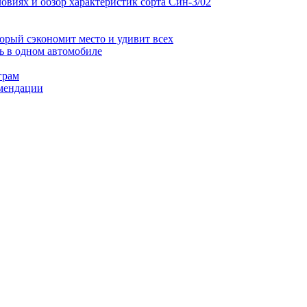
виях и обзор характеристик сорта Син-3/02
торый сэкономит место и удивит всех
ь в одном автомобиле
грам
омендации