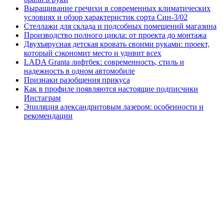
Выращивание гречихи в современных климатических
условиях и обзор характеристик сорта Син-3/02
Стеллажи для склада и подсобных помещений магазина
Производство полного цикла: от проекта до монтажа
Двухъярусная детская кровать своими руками: проект,
который сэкономит место и удивит всех
LADA Granta лифтбек: современность, стиль и
надежность в одном автомобиле
Признаки разобщения прикуса
Как в профиле появляются настоящие подписчики
Инстаграм
Эпиляция александритовым лазером: особенности и
рекомендации