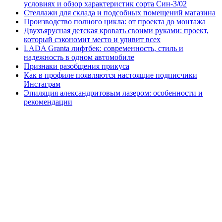
условиях и обзор характеристик сорта Син-3/02
Стеллажи для склада и подсобных помещений магазина
Производство полного цикла: от проекта до монтажа
Двухъярусная детская кровать своими руками: проект,
который сэкономит место и удивит всех
LADA Granta лифтбек: современность, стиль и
надежность в одном автомобиле
Признаки разобщения прикуса
Как в профиле появляются настоящие подписчики
Инстаграм
Эпиляция александритовым лазером: особенности и
рекомендации